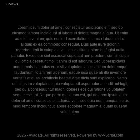
8 views
Lorem ipsum dolor sit amet, consectetur adipiscing elit, sed do
eiusmod tempor incididunt ut labore et dolore magna aliqua. Ut enim
ad minim veniam, quis nostrud exercitation ullamco laboris nisi ut
aliquip ex ea commodo consequat. Duis aute irure dolor in
reprehenderit in voluptate velit esse cillum dolore eu fugiat nulla
pariatur. Excepteur sint occaecat cupidatat non proident, sunt in culpa
qui officia deserunt mollit anim id est laborum. Sed ut perspiciatis
unde omnis iste natus error sit voluptatem accusantium doloremque
laudantium, totam rem aperiam, eaque ipsa quae ab illo inventore
veritatis et quasi architecto beatae vitae dicta sunt explicabo. Nemo
enim ipsam voluptatem quia voluptas sit aspernatur aut odit aut fugit,
sed quia consequuntur magni dolores eos qui ratione voluptatem
sequi nesciunt. Neque porro quisquam est, qui dolorem ipsum quia
dolor sit amet, consectetur, adipisci velit, sed quia non numquam eius
modi tempora incidunt ut labore et dolore magnam aliquam quaerat
voluptatem.
2026 - Avadate. All rights reserved. Powered by WP-Script.com