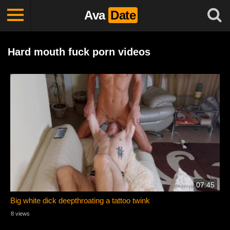
Ava
Date
Hard mouth fuck porn videos
07:45
Big white dick deepthroating a tattoo twink
8 views