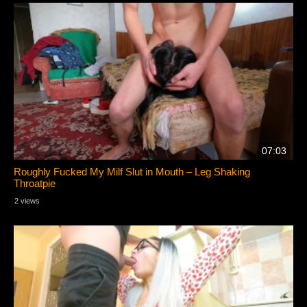
07:03
Roughly Fucked My Milf Slut in Mouth – Leg Shaking
Throatpie
2 views