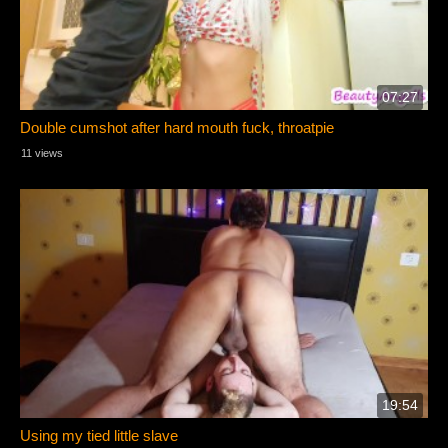
07:27
Double cumshot after hard mouth fuck, throatpie
11 views
19:54
Using my tied little slave