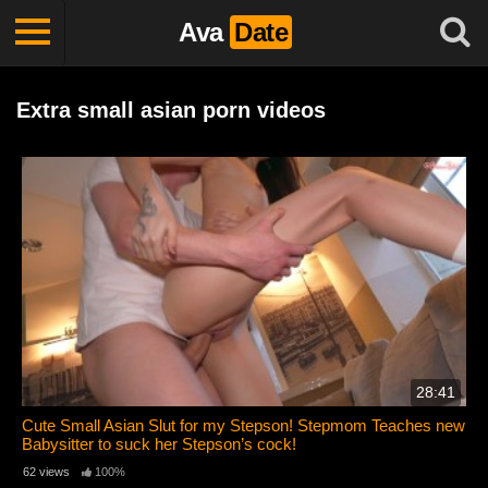
Ava
Date
Extra small asian porn videos
28:41
Cute Small Asian Slut for my Stepson! Stepmom Teaches new
Babysitter to suck her Stepson’s cock!
62 views
100%