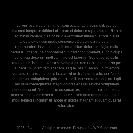
Lorem ipsum dolor sit amet, consectetur adipiscing elit, sed do
eiusmod tempor incididunt ut labore et dolore magna aliqua. Ut enim
ad minim veniam, quis nostrud exercitation ullamco laboris nisi ut
aliquip ex ea commodo consequat. Duis aute irure dolor in
reprehenderit in voluptate velit esse cillum dolore eu fugiat nulla
pariatur. Excepteur sint occaecat cupidatat non proident, sunt in culpa
qui officia deserunt mollit anim id est laborum. Sed ut perspiciatis
unde omnis iste natus error sit voluptatem accusantium doloremque
laudantium, totam rem aperiam, eaque ipsa quae ab illo inventore
veritatis et quasi architecto beatae vitae dicta sunt explicabo. Nemo
enim ipsam voluptatem quia voluptas sit aspernatur aut odit aut fugit,
sed quia consequuntur magni dolores eos qui ratione voluptatem
sequi nesciunt. Neque porro quisquam est, qui dolorem ipsum quia
dolor sit amet, consectetur, adipisci velit, sed quia non numquam eius
modi tempora incidunt ut labore et dolore magnam aliquam quaerat
voluptatem.
2026 - Avadate. All rights reserved. Powered by WP-Script.com