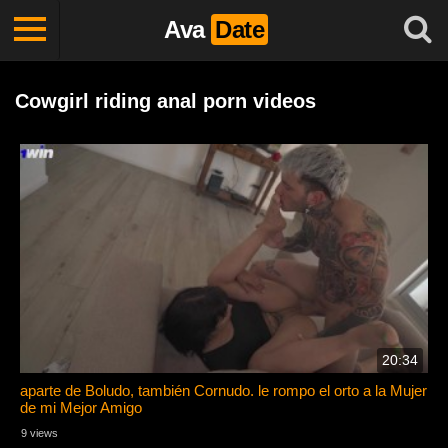
Ava
Date
Cowgirl riding anal porn videos
20:34
aparte de Boludo, también Cornudo. le rompo el orto a la Mujer
de mi Mejor Amigo
9 views