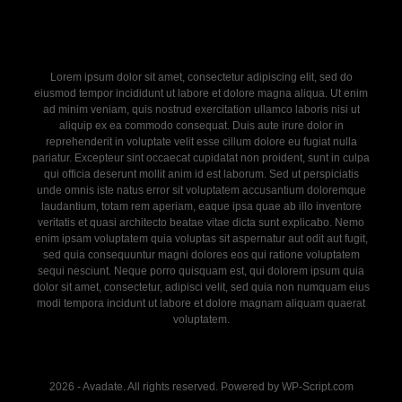
Lorem ipsum dolor sit amet, consectetur adipiscing elit, sed do
eiusmod tempor incididunt ut labore et dolore magna aliqua. Ut enim
ad minim veniam, quis nostrud exercitation ullamco laboris nisi ut
aliquip ex ea commodo consequat. Duis aute irure dolor in
reprehenderit in voluptate velit esse cillum dolore eu fugiat nulla
pariatur. Excepteur sint occaecat cupidatat non proident, sunt in culpa
qui officia deserunt mollit anim id est laborum. Sed ut perspiciatis
unde omnis iste natus error sit voluptatem accusantium doloremque
laudantium, totam rem aperiam, eaque ipsa quae ab illo inventore
veritatis et quasi architecto beatae vitae dicta sunt explicabo. Nemo
enim ipsam voluptatem quia voluptas sit aspernatur aut odit aut fugit,
sed quia consequuntur magni dolores eos qui ratione voluptatem
sequi nesciunt. Neque porro quisquam est, qui dolorem ipsum quia
dolor sit amet, consectetur, adipisci velit, sed quia non numquam eius
modi tempora incidunt ut labore et dolore magnam aliquam quaerat
voluptatem.
2026 - Avadate. All rights reserved. Powered by WP-Script.com