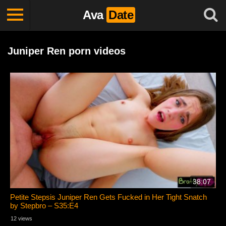
Ava
Date
Juniper Ren porn videos
38:07
Petite Stepsis Juniper Ren Gets Fucked in Her Tight Snatch
by Stepbro – S35:E4
12 views