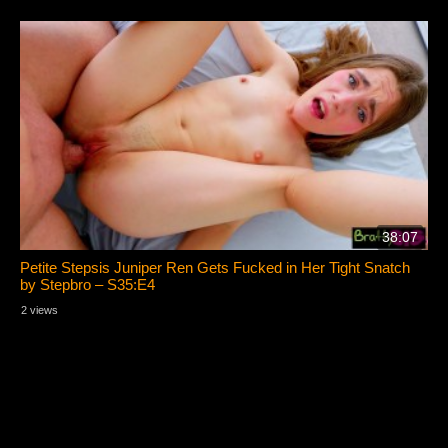
38:07
Petite Stepsis Juniper Ren Gets Fucked in Her Tight Snatch
by Stepbro – S35:E4
2 views