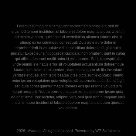
Lorem ipsum dolor sit amet, consectetur adipiscing elit, sed do
eiusmod tempor incididunt ut labore et dolore magna aliqua. Ut enim
ad minim veniam, quis nostrud exercitation ullamco laboris nisi ut
aliquip ex ea commodo consequat. Duis aute irure dolor in
reprehenderit in voluptate velit esse cillum dolore eu fugiat nulla
pariatur. Excepteur sint occaecat cupidatat non proident, sunt in culpa
qui officia deserunt mollit anim id est laborum. Sed ut perspiciatis
unde omnis iste natus error sit voluptatem accusantium doloremque
laudantium, totam rem aperiam, eaque ipsa quae ab illo inventore
veritatis et quasi architecto beatae vitae dicta sunt explicabo. Nemo
enim ipsam voluptatem quia voluptas sit aspernatur aut odit aut fugit,
sed quia consequuntur magni dolores eos qui ratione voluptatem
sequi nesciunt. Neque porro quisquam est, qui dolorem ipsum quia
dolor sit amet, consectetur, adipisci velit, sed quia non numquam eius
modi tempora incidunt ut labore et dolore magnam aliquam quaerat
voluptatem.
2026 - Avadate. All rights reserved. Powered by WP-Script.com